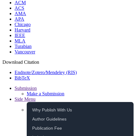
ACM
ACS
AMA
APA
Chicago
Harvard
IEEE
MLA
Turabian
Vancouver
Download Citation
Endnote/Zotero/Mendeley (RIS)
BibTeX
Submission
Make a Submission
Side Menu
Why Publish With Us
Author Guidelines
Publication Fee