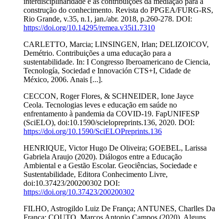
interdisciplinaridade e as contribuições da mediação para a
construção do conhecimento. Revista do PPGEA/FURG-RS,
Rio Grande, v.35, n.1, jan./abr. 2018, p.260-278. DOI:
https://doi.org/10.14295/remea.v35i1.7310
CARLETTO, Marcia; LINSINGEN, Irlan; DELIZOICOV,
Demétrio. Contribuições a uma educação para a
sustentabilidade. In: I Congresso Iberoamericano de Ciencia,
Tecnología, Sociedad e Innovación CTS+I, Cidade de
México, 2006. Anais [...].
CECCON, Roger Flores, & SCHNEIDER, Ione Jayce
Ceola. Tecnologias leves e educação em saúde no
enfrentamento à pandemia da COVID-19. FapUNIFESP
(SciELO), doi:10.1590/scielopreprints.136, 2020. DOI:
https://doi.org/10.1590/SciELOPreprints.136
HENRIQUE, Victor Hugo De Oliveira; GOEBEL, Larissa
Gabriela Araujo (2020). Diálogos entre a Educação
Ambiental e a Gestão Escolar. Geociências, Sociedade e
Sustentabilidade, Editora Conhecimento Livre,
doi:10.37423/200200302 DOI:
https://doi.org/10.37423/200200302
FILHO, Astrogildo Luiz De França; ANTUNES, Charlles Da
França; COUTO, Marcos Antonio Campos (2020). Alguns