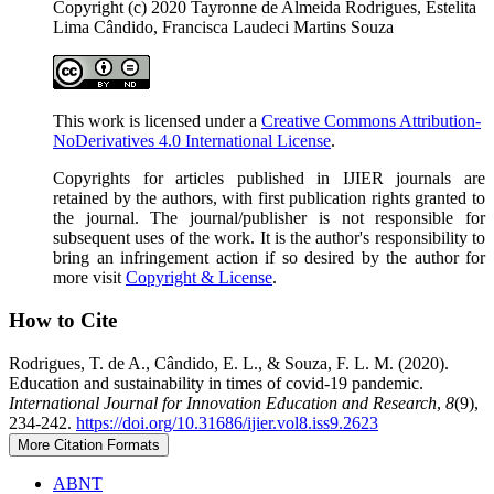
Copyright (c) 2020 Tayronne de Almeida Rodrigues, Estelita
Lima Cândido, Francisca Laudeci Martins Souza
This work is licensed under a
Creative Commons Attribution-
NoDerivatives 4.0 International License
.
Copyrights for articles published in IJIER journals are
retained by the authors, with first publication rights granted to
the journal. The journal/publisher is not responsible for
subsequent uses of the work. It is the author's responsibility to
bring an infringement action if so desired by the author for
more visit
Copyright & License
.
How to Cite
Rodrigues, T. de A., Cândido, E. L., & Souza, F. L. M. (2020).
Education and sustainability in times of covid-19 pandemic.
International Journal for Innovation Education and Research
,
8
(9),
234-242.
https://doi.org/10.31686/ijier.vol8.iss9.2623
More Citation Formats
ABNT