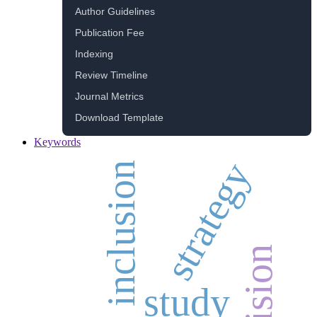
Author Guidelines
Publication Fee
Indexing
Review Timeline
Journal Metrics
Download Template
Keywords
strategy
inclusion
decision
study