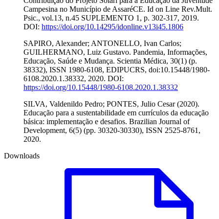
Contribuição do Projeto Solari para a Educação da Juventude
Campesina no Município de AssaréCE. Id on Line Rev.Mult.
Psic., vol.13, n.45 SUPLEMENTO 1, p. 302-317, 2019.
DOI:
https://doi.org/10.14295/idonline.v13i45.1806
SAPIRO, Alexander; ANTONELLO, Ivan Carlos;
GUILHERMANO, Luiz Gustavo. Pandemia, Informações,
Educação, Saúde e Mudança. Scientia Médica, 30(1) (p.
38332), ISSN 1980-6108, EDIPUCRS, doi:10.15448/1980-
6108.2020.1.38332, 2020. DOI:
https://doi.org/10.15448/1980-6108.2020.1.38332
SILVA, Valdenildo Pedro; PONTES, Julio Cesar (2020).
Educação para a sustentabilidade em currículos da educação
básica: implementação e desafios. Brazilian Journal of
Development, 6(5) (pp. 30320-30330), ISSN 2525-8761,
2020.
Downloads