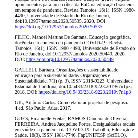
apontamentos para uma crítica da EaD na educação brasileira
em tempos de pandemia. Revista Tamoios, 16(1), ISSN 1980-
4490, Universidade de Estado do Rio de Janeiro,
doi:10.12957/tamoios.2020.50535, 2020. DOI:
https://doi.org/10.12957/tamoios.2020.50535
FILHO, Manoel Martins De Santana. Educação geográfica,
docência e o contexto da pandemia COVID-19. Revista
Tamoios, 16(1), ISSN 1980-4490, Universidade de Estado do
Rio de Janeiro, doi:10.12957/tamoios.2020.50449, 2020.
DOI:
https://doi.org/10.12957/tamoios.2020.50449
GALLELI, Bárbara. Organizações e sustentabilidade:
educação para a sustentabilidade. Organizações e
Sustentabilidade, 7(1) (p. 3), ISSN 2318-9223, Universidade
Estadual de Londrina, doi:10.5433/2318-9223.2019v7n1p3,
2018. DOI:
https://doi.org/10.5433/2318-9223.2019v7n1p3
GIL, Antônio Carlos. Como elaborar projetos de pesquisa.
4.ed. São Paulo: Atlas, 2017.
GOES, Emanuelle Freitas; RAMOS Dandara de Oliveira;
FERREIRA, Andrea Jacqueline Fortes. Desigualdades raciais
em saúde e a pandemia da COVID-19. Trabalho, Educação e
Saúde, 18(3), ISSN 1981-7746, FapUNIFESP (SciELO),