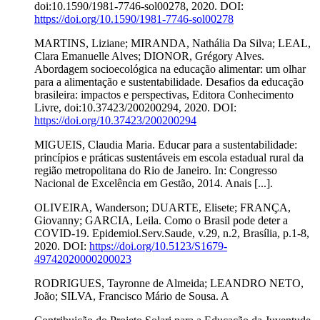
doi:10.1590/1981-7746-sol00278, 2020. DOI:
https://doi.org/10.1590/1981-7746-sol00278
MARTINS, Liziane; MIRANDA, Nathália Da Silva; LEAL,
Clara Emanuelle Alves; DIONOR, Grégory Alves.
Abordagem socioecológica na educação alimentar: um olhar
para a alimentação e sustentabilidade. Desafios da educação
brasileira: impactos e perspectivas, Editora Conhecimento
Livre, doi:10.37423/200200294, 2020. DOI:
https://doi.org/10.37423/200200294
MIGUEIS, Claudia Maria. Educar para a sustentabilidade:
princípios e práticas sustentáveis em escola estadual rural da
região metropolitana do Rio de Janeiro. In: Congresso
Nacional de Excelência em Gestão, 2014. Anais [...].
OLIVEIRA, Wanderson; DUARTE, Elisete; FRANÇA,
Giovanny; GARCIA, Leila. Como o Brasil pode deter a
COVID-19. Epidemiol.Serv.Saude, v.29, n.2, Brasília, p.1-8,
2020. DOI:
https://doi.org/10.5123/S1679-
49742020000200023
RODRIGUES, Tayronne de Almeida; LEANDRO NETO,
João; SILVA, Francisco Mário de Sousa. A